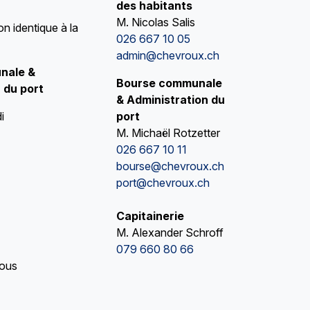
des habitants
M. Nicolas Salis
on identique à la
026 667 10 05
admin@chevroux.ch
nale &
Bourse communale
 du port
& Administration du
i
port
M. Michaël Rotzetter
026 667 10 11
bourse@chevroux.ch
port@chevroux.ch
Capitainerie
M. Alexander Schroff
079 660 80 66
vous