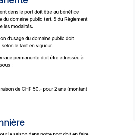
ent dans le port doit être au bénéfice
 du domaine public (art. 5 du Règlement
le les modalités.
ion d’usage du domaine public doit
selon le tarif en vigueur.
arrage permanente doit être adressée à
ssous :
, à raison de CHF 50.- pour 2 ans (montant
nnière
our la saison dans notre port doit en faire