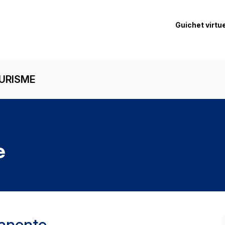
Guichet virtue
URISME
e
anente