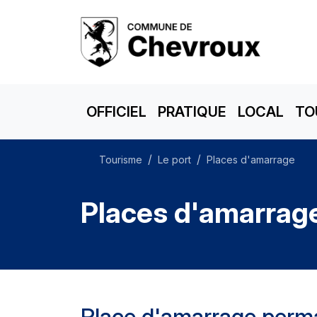
OFFICIEL
PRATIQUE
LOCAL
TO
Tourisme
Le port
Places d'amarrage
Places d'amarrag
Place d'amarrage perm