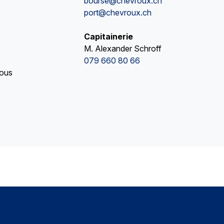
bourse@chevroux.ch
port@chevroux.ch
Capitainerie
M. Alexander Schroff
079 660 80 66
vous