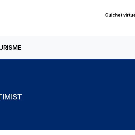
Guichet virtue
URISME
TIMIST