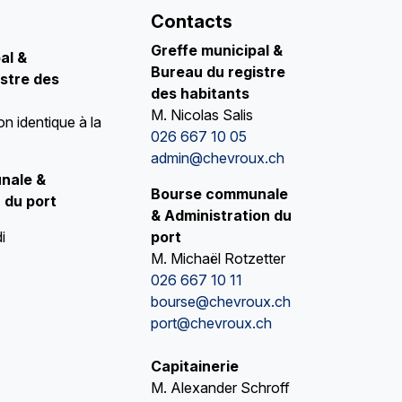
Contacts
Greffe municipal &
pal
&
Bureau du registre
stre des
des habitants
M. Nicolas Salis
on identique à la
026 667 10 05
admin@chevroux.ch
nale &
Bourse communale
 du port
& Administration du
i
port
M. Michaël Rotzetter
026 667 10 11
bourse@chevroux.ch
port@chevroux.ch
Capitainerie
M. Alexander Schroff