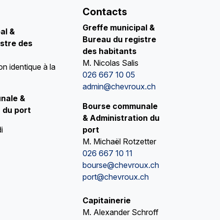
Contacts
Greffe municipal &
pal
&
Bureau du registre
stre des
des habitants
M. Nicolas Salis
on identique à la
026 667 10 05
admin@chevroux.ch
nale &
Bourse communale
 du port
& Administration du
i
port
M. Michaël Rotzetter
026 667 10 11
bourse@chevroux.ch
port@chevroux.ch
Capitainerie
M. Alexander Schroff