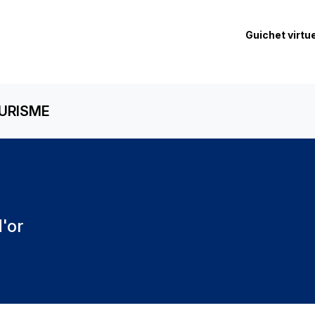
Guichet virtue
URISME
'or