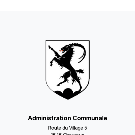
Fête paroissiale
24
25
26
27
28
29
30
Concert sous cantine
31
1
2
3
4
5
6
Administration Communale
Route du Village 5