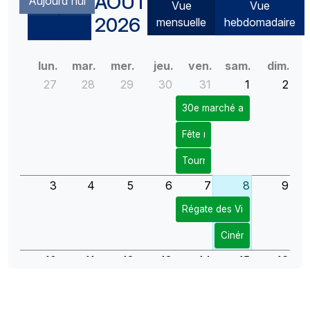
AOÛT
Aujourd'hui
Vue
Vue
2026
mensuelle
hebdomadaire
lun.
mar.
mer.
jeu.
ven.
sam.
dim.
27
28
29
30
31
1
2
30e marché artisanal
Fête nationale
Tournoi de pétanque
3
4
5
6
7
8
9
Régate des Vieux bâteaux
Cinéma Open Air
10
11
12
13
14
15
16
17
18
19
20
21
22
23